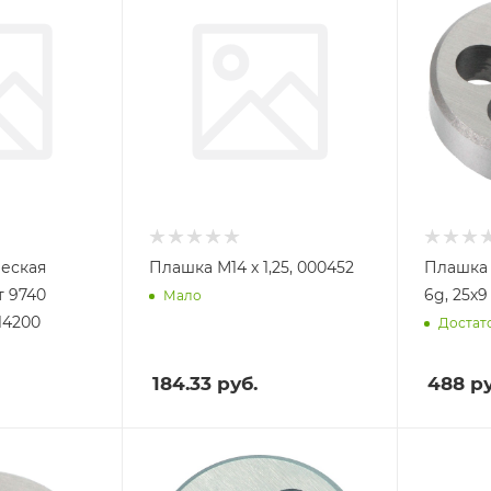
еская
Плашка М14 х 1,25, 000452
Плашка M
6g, 25х
Мало
14200
Достат
184.33
руб.
488
ру