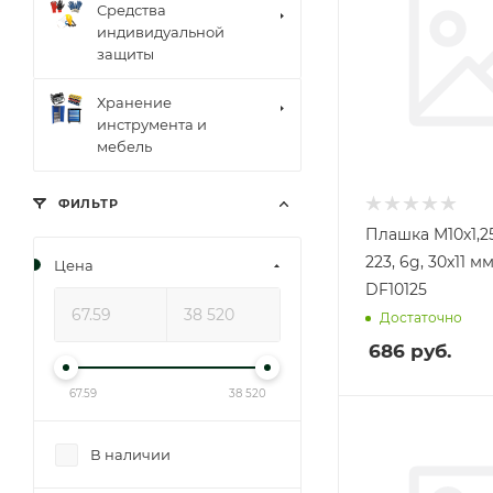
Средства
индивидуальной
защиты
Хранение
инструмента и
мебель
ФИЛЬТР
Плашка M10x1,25
223, 6g, 30x11 м
Цена
DF10125
Достаточно
686
руб.
67.59
38 520
В наличии