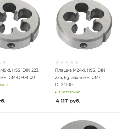
9x1, HSS, DIN 223,
Плашка M24x1, HSS, DIN
9 мм, GM-DF09100
223, 6g, 55х16 мм, GM-
DF24100
очно
Достаточно
б.
4 117
руб.