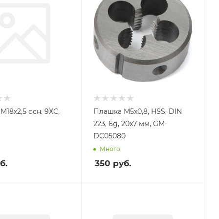
18х2,5 осн. 9ХС,
Плашка M5x0,8, HSS, DIN
223, 6g, 20x7 мм, GM-
DC05080
Много
б.
350
руб.