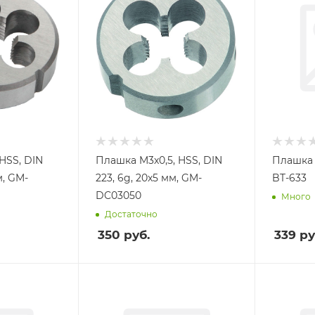
HSS, DIN
Плашка M3x0,5, HSS, DIN
Плашка М
м, GM-
223, 6g, 20x5 мм, GM-
BT-633
DC03050
Много
Достаточно
350
руб.
339
ру