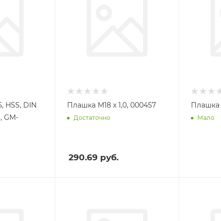
, HSS, DIN
Плашка М18 х 1,0, 000457
Плашка 
м, GM-
Достаточно
Мало
290.69
руб.