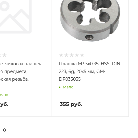
етчиков и плашек
Плашка M3,5x0,35, HSS, DIN
 24 предмета,
223, 6g, 20х5 мм, GM-
ская резьба,
DF035035
Мало
очно
уб.
355
руб.
8