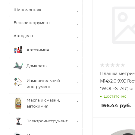
Шиномонтаж
Бензоинструмент
Автодело
Автохимия
Домкраты
Плашка метрич
Измерительный
М14х2,0 9ХС Гост 9740
инструмент
"WOLFSTAR", dr
Достаточно
Масла и смазки,
166.44
руб.
автохимия
Электроинструмент