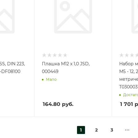
S, DIN 223,
Плашка М12 х 1,0 JSD,
Набор м
M-DF08100
000449
М5 - 12,
метриче
Мало
T030003
Достат
164.80
руб.
1 701
р
1
2
3