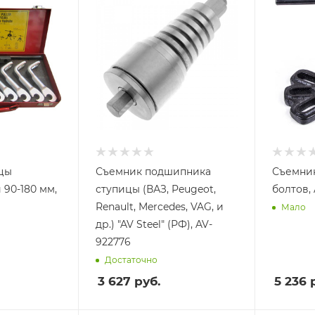
цы
Съемник подшипника
Съемник
90-180 мм,
ступицы (ВАЗ, Peugeot,
болтов,
Renault, Mercedes, VAG, и
Мало
др.) "AV Steel" (РФ), AV-
922776
Достаточно
3 627
руб.
5 236
р