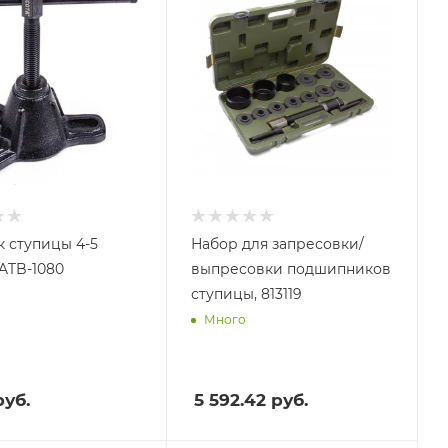
 ступицы 4-5
Набор для запресовки/
 ATB-1080
выпресовки подшипников
ступицы, 813119
Много
уб.
5 592.42
руб.