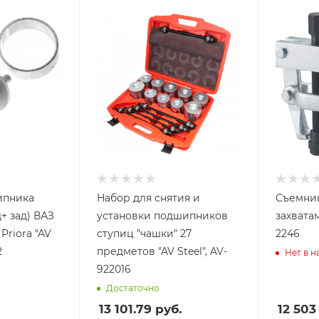
ипника
Набор для снятия и
Съемник
+ зад) ВАЗ
установки подшипников
захвата
 Priora "AV
ступиц "чашки" 27
2246
2
предметов "AV Steel", AV-
Нет в 
922016
Достаточно
13 101.79
руб.
12 503