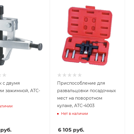
 с двумя
Приспособление для
ми зажимной, ATC-
развальцовки посадочных
мест на поворотном
кулаке, ATC-4003
наличии
Нет в наличии
руб.
6 105
руб.