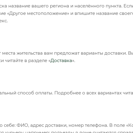
ска название вашего региона и населённого пункта. Есл
ие «Другое местоположение» и впишите название своего
кс.
т места жительства вам предложат варианты доставки. 
и читайте в разделе «
Доставка
».
льный способ оплаты. Подробнее о всех вариантах читай
о себе: ФИО, адрес доставки, номер телефона. В поле «К
ся курьеру, например: подъезды в доме считаются справа