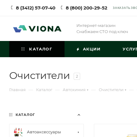
8 (3412) 57-07-40
8 (800) 200-29-52
ЗАКАЗАТЬ ЗВ
Интернет-магазин
Снабжаем СТО под ключ
КАТАЛОГ
АКЦИИ
УСЛУ
Очистители
2
—
—
—
—
Главная
Каталог
Автохимия
Очистители
КАТАЛОГ
Автоаксессуары