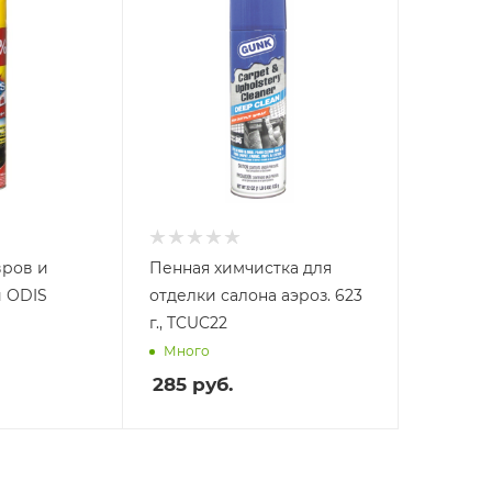
вров и
Пенная химчистка для
 ODIS
отделки салона аэроз. 623
г., TCUC22
Много
285
руб.