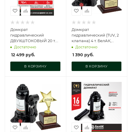
Домкрат
Домкрат
гидравлический
гидравлический (TUV, 2
ДВУХШТОКОВЫЙ 20 т.
клапана) 4 т. БелАК,
БелАК, БАК.20049
БАК.00028
Достаточно
Достаточно
12 499
руб.
1 390
руб.
В КОРЗИНУ
В КОРЗИНУ