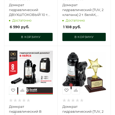
Домкрат
Домкрат
гидравлический
гидравлический (TUV, 2
ДВУХШТОКОВЫЙ 10 т.
клапана) 2 т. БелАК,
БелАК, БАК.20045
БАК.00026
Достаточно
Достаточно
6 590
руб.
1 108
руб.
В КОРЗИНУ
В КОРЗИНУ
Домкрат
Домкрат
гидравлический В
гидравлический (TUV, 2