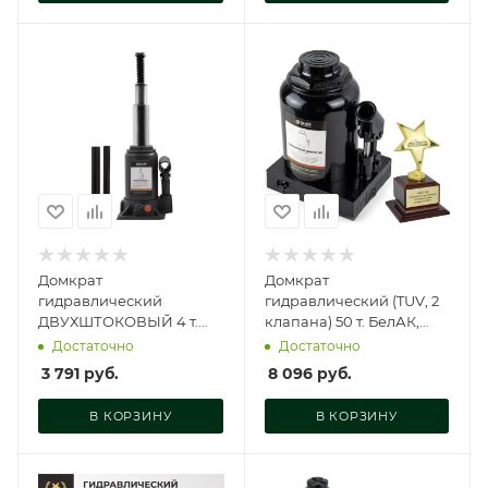
Домкрат
Домкрат
гидравлический
гидравлический (TUV, 2
ДВУХШТОКОВЫЙ 4 т.
клапана) 50 т. БелАК,
БелАК, БАК.20041
БАК.00038
Достаточно
Достаточно
3 791
руб.
8 096
руб.
В КОРЗИНУ
В КОРЗИНУ