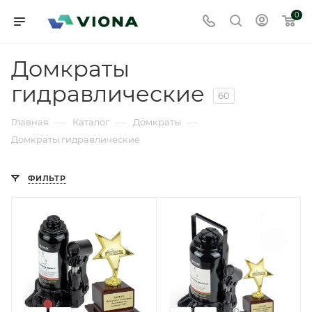
0
Домкраты
гидравлические
60
—
—
—
Главная
Каталог
Домкраты
Домкраты гидравлические
ФИЛЬТР