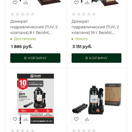
Домкрат
Домкрат
гидравлический (TUV, 2
гидравлический (TUV, 2
клапана) 8 т. БелАК,
клапана) 16 т. БелАК,
БАК.00031
БАК.00035
Достаточно
Много
1 886
руб.
3 151
руб.
В КОРЗИНУ
В КОРЗИНУ