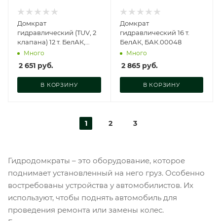
Домкрат
Домкрат
гидравлический (TUV, 2
гидравлический 16 т.
клапана) 12 т. БелАК,
БелАК, БАК.00048
БАК.00033
Много
Много
2 651
руб.
2 865
руб.
В КОРЗИНУ
В КОРЗИНУ
1
2
3
Гидродомкраты – это оборудование, которое
поднимает установленный на него груз. Особенно
востребованы устройства у автомобилистов. Их
используют, чтобы поднять автомобиль для
проведения ремонта или замены колес.