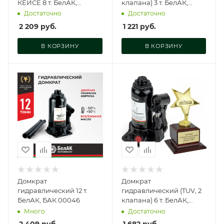
КЕЙСЕ 8 т. БелАК,
клапана) 3 т. БелАК,
БАК.10044
БАК.00027
Достаточно
Достаточно
2 209
руб.
1 221
руб.
В КОРЗИНУ
В КОРЗИНУ
Домкрат
Домкрат
гидравлический 12 т.
гидравлический (TUV, 2
БелАК, БАК.00046
клапана) 6 т. БелАК,
БАК.00030
Много
Достаточно