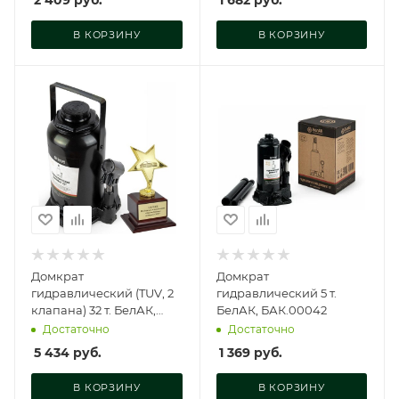
2 409
руб.
1 682
руб.
В КОРЗИНУ
В КОРЗИНУ
Домкрат
Домкрат
гидравлический (TUV, 2
гидравлический 5 т.
клапана) 32 т. БелАК,
БелАК, БАК.00042
БАК.00037
Достаточно
Достаточно
5 434
руб.
1 369
руб.
В КОРЗИНУ
В КОРЗИНУ