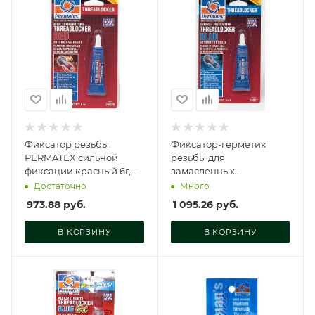
Фиксатор резьбы
Фиксатор-герметик
PERMATEX сильной
резьбы для
фиксации красный 6г,
замасленных
24026
поверхностей синий
Достаточно
Много
6мл, 24027
973.88
руб.
1 095.26
руб.
В КОРЗИНУ
В КОРЗИНУ