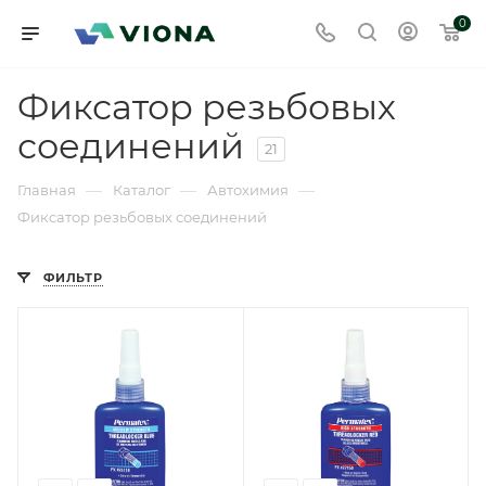
0
Фиксатор резьбовых
соединений
21
—
—
—
Главная
Каталог
Автохимия
Фиксатор резьбовых соединений
ФИЛЬТР