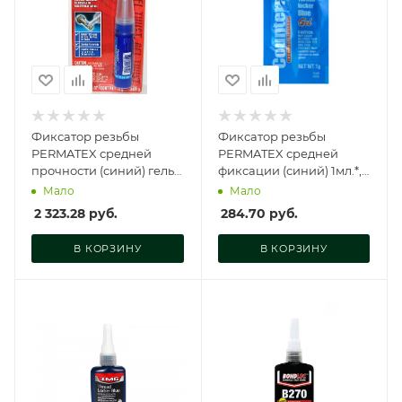
Фиксатор резьбы
Фиксатор резьбы
PERMATEX средней
PERMATEX средней
прочности (синий) гель
фиксации (синий) 1мл.*,
"ТВИСТ" 10мл., 24010
09978
Мало
Мало
2 323.28
руб.
284.70
руб.
В КОРЗИНУ
В КОРЗИНУ