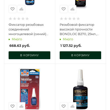
Фиксатор резьбовых
Резьбовой фиксатор
соединений
высокой прочности
многоцелевой (синий)
BONDLOC B270, 25мл.,
50 мл, MG-41550
B270-25ML
Много
Много
668.63
руб.
1 127.52
руб.
В КОРЗИНУ
В КОРЗИНУ