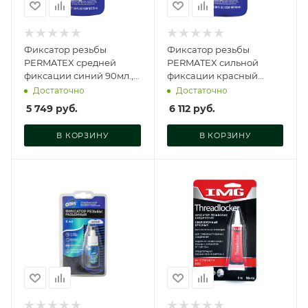
Фиксатор резьбы
Фиксатор резьбы
PERMATEX средней
PERMATEX сильной
фиксации синий 90мл.,
фиксации красный
24283
90мл. NEW, 27183
Достаточно
Достаточно
5 749
руб.
6 112
руб.
В КОРЗИНУ
В КОРЗИНУ