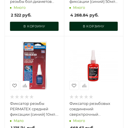
резьбы бол.диаметов
фиксации (синий) 50мл.,
сильной фиксации
24250
Много
Много
(красный) 36мл., 27740
2 522
руб.
4 268.84
руб.
В КОРЗИНУ
В КОРЗИНУ
Фиксатор резьбы
Фиксатор резьбовых
PERMATEX средней
соединений
фиксации (синий) 10мл.,
сверхпрочный
24210
(красный) 50 мл, MG-
Мало
Много
41450