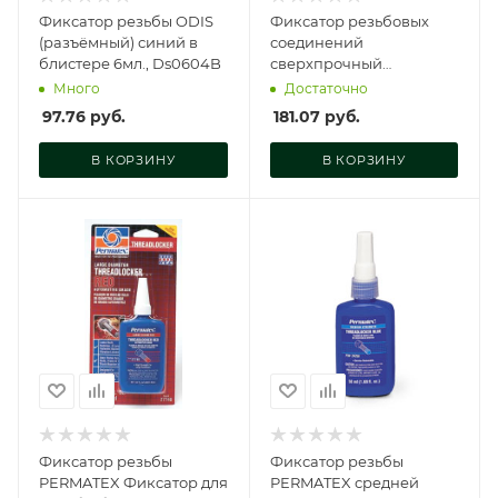
Фиксатор резьбы ODIS
Фиксатор резьбовых
(разъёмный) синий в
соединений
блистере 6мл., Ds0604B
сверхпрочный
(красный) 6 мл., MG-414
Много
Достаточно
97.76
руб.
181.07
руб.
В КОРЗИНУ
В КОРЗИНУ
Фиксатор резьбы
Фиксатор резьбы
PERMATEX Фиксатор для
PERMATEX средней