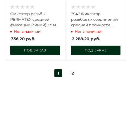
Фиксатор резьбы
2S42 Фиксатор
PERMATEX средней
резьбовых соединений
фиксации (синий) 2.5 мл.,
средней прочности
24206
STALOC, 50 мл.,
Нет в наличии
Нет в наличии
104408942
356.20
руб.
2 288.20
руб.
ПОД ЗАКАЗ
ПОД ЗАКАЗ
1
2