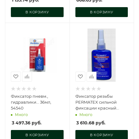
1 135.74
руб.
668.63
руб.
В КОРЗИНУ
В КОРЗИНУ
Фиксатор пневм.,
Фиксатор резьбы
гидравлики... 36мл,
PERMATEX сильной
54540
фиксации красный
50мл, 27150
Много
Много
3 497.36
руб.
3 610.68
руб.
В КОРЗИНУ
В КОРЗИНУ