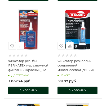
Фиксатор резьбы
Фиксатор резьбовых
PERMATEX неразъемной
соединений
фиксации (красный), 6г.*,
многоцелевой (синий) 6
19962
мл., MG-415
Достаточно
Много
1 067.24
руб.
181.07
руб.
В КОРЗИНУ
В КОРЗИНУ