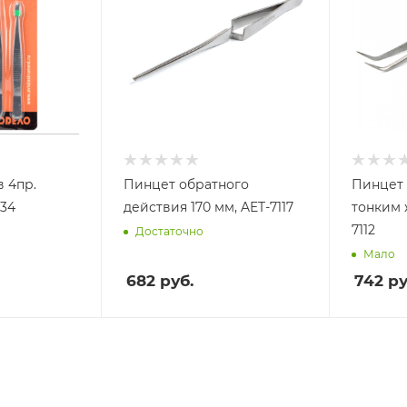
 4пр.
Пинцет обратного
Пинцет 
734
действия 170 мм, AET-7117
тонким 
7112
Достаточно
Мало
682
руб.
742
ру