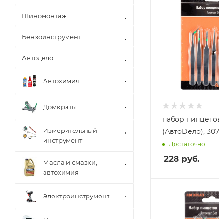
Шиномонтаж
Бензоинструмент
Автодело
Автохимия
Домкраты
набор пинцетов
Измерительный
(АвтоDело), 30
инструмент
Достаточно
228
руб.
Масла и смазки,
автохимия
Электроинструмент