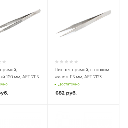
прямой,
Пинцет прямой, c тонким
й 160 мм, AET-7115
жалом 115 мм, AET-7123
очно
Достаточно
уб.
682
руб.