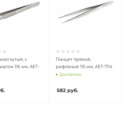
изогнутый, c
Пинцет прямой,
жалом 116 мм, AET-
рифленый 115 мм, AET-7114
Достаточно
б.
582
руб.