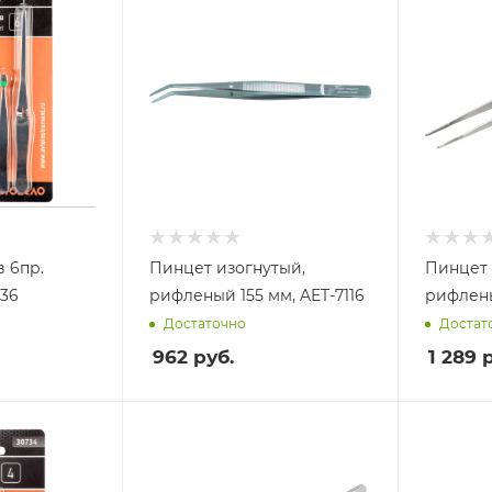
 6пр.
Пинцет изогнутый,
Пинцет 
736
рифленый 155 мм, AET-7116
рифлены
Достаточно
Достат
962
руб.
1 289
р