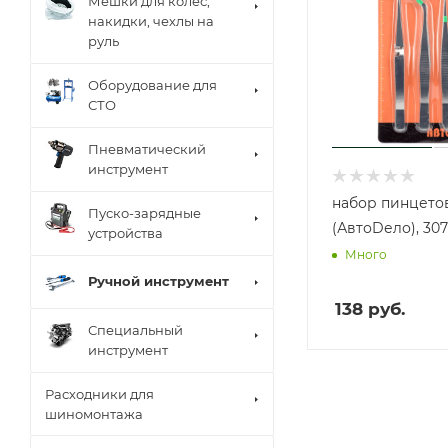
Мешки для колес,
накидки, чехлы на
руль
Оборудование для
СТО
Пневматический
инструмент
набор пинцетов
Пуско-зарядные
(АвтоDело), 30
устройства
Много
Ручной инструмент
138
руб.
Специальный
инструмент
Расходники для
шиномонтажа