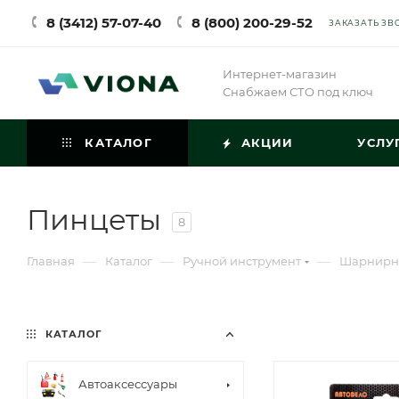
8 (3412) 57-07-40
8 (800) 200-29-52
ЗАКАЗАТЬ ЗВ
Интернет-магазин
Снабжаем СТО под ключ
КАТАЛОГ
АКЦИИ
УСЛУ
Пинцеты
8
—
—
—
Главная
Каталог
Ручной инструмент
Шарнирно
КАТАЛОГ
Автоаксессуары