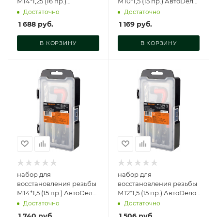
М14*1,25 (16 пр.)
М10*1,5 (15 пр.) АвтоDело,
АвтоDело, 40394
40558
Достаточно
Достаточно
1 688
руб.
1 169
руб.
В КОРЗИНУ
В КОРЗИНУ
набор для
набор для
восстановления резьбы
восстановления резьбы
М14*1,5 (15 пр.) АвтоDело,
М12*1,5 (15 пр.) АвтоDело,
40568
40564
Достаточно
Достаточно
1 740
руб.
1 506
руб.