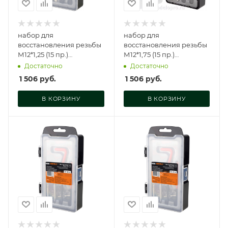
набор для
набор для
восстановления резьбы
восстановления резьбы
М12*1,25 (15 пр.)
М12*1,75 (15 пр.)
АвтоDело, 40392
АвтоDело, 40566
Достаточно
Достаточно
1 506
руб.
1 506
руб.
В КОРЗИНУ
В КОРЗИНУ