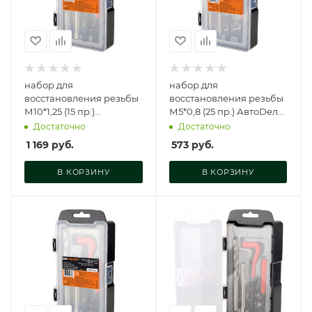
набор для
набор для
восстановления резьбы
восстановления резьбы
М10*1,25 (15 пр.)
М5*0,8 (25 пр.) АвтоDело,
АвтоDело, 40390
40538
Достаточно
Достаточно
1 169
руб.
573
руб.
В КОРЗИНУ
В КОРЗИНУ