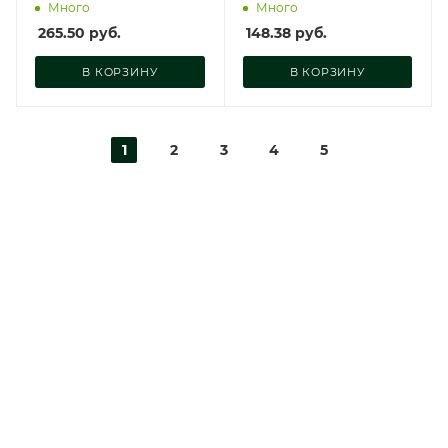
AT10016
Много
Много
265.50
руб.
148.38
руб.
В КОРЗИНУ
В КОРЗИНУ
1
2
3
4
5