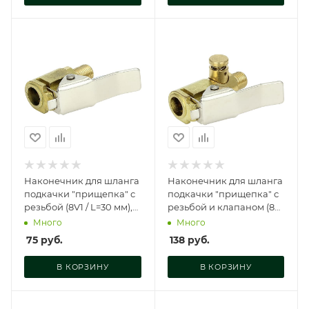
Наконечник для шланга
Наконечник для шланга
подкачки "прищепка" с
подкачки "прищепка" с
резьбой (8V1 / L=30 мм),
резьбой и клапаном (8V1
AT10125
/ L=35 мм), AT10126
Много
Много
75
руб.
138
руб.
В КОРЗИНУ
В КОРЗИНУ