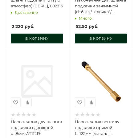
атмосфер) (BERIL), 882315
подкачки зажимной
(d=6 мм/ "ёлочка"/
Достаточно
металл), AT11215
Много
2 220
руб.
52.50
руб.
В КОРЗИНУ
В КОРЗИНУ
Наконечник для шланга
Наконечник вентиля
подкачки сдвижной
подкачки прямой
d=8мм, AT11219
L=125мм (металл),