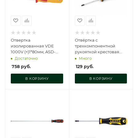
Отвертка
Отвёртка c
изолированная VDE
трехкомпонентной
1000V (+)1*80мм, ASD-
рукояткой крестовая
910801
РН0×150 мм, 722006
Достаточно
Много
758
руб.
129
руб.
В КОРЗИНУ
В КОРЗИНУ