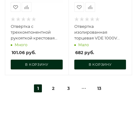
Отвёртка c
Отвертка
трехкомпонентной
изолированная
рукояткой крестовая
торцевая VDE 1000V
РН1×38 мм, 722012
внутр.шестигранник M8,
Много
Мало
125 мм, ASD-9412508
101.06
руб.
682
руб.
В КОРЗИНУ
В КОРЗИНУ
1
2
3
13