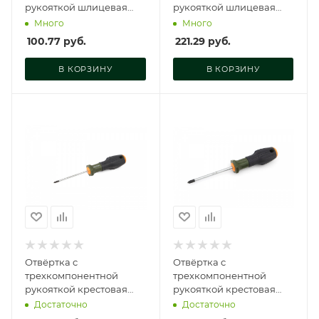
рукояткой шлицевая
рукояткой шлицевая
6,5×38 мм, 721062
8×200 мм, 721088
Много
Много
100.77
руб.
221.29
руб.
В КОРЗИНУ
В КОРЗИНУ
Отвёртка c
Отвёртка c
трехкомпонентной
трехкомпонентной
рукояткой крестовая
рукояткой крестовая
РН0×75 мм, 722003
РН1×150 мм, 722016
Достаточно
Достаточно