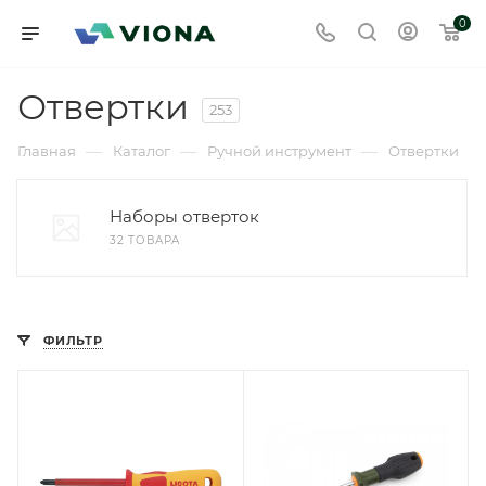
0
Отвертки
253
—
—
—
Главная
Каталог
Ручной инструмент
Отвертки
Наборы отверток
32 ТОВАРА
ФИЛЬТР