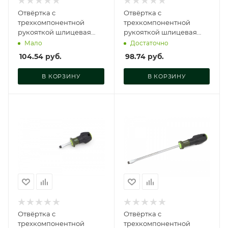
Отвёртка c
Отвёртка c
трехкомпонентной
трехкомпонентной
рукояткой шлицевая
рукояткой шлицевая
4×100 мм, 721044
5×38 мм, 721052
Мало
Достаточно
104.54
руб.
98.74
руб.
В КОРЗИНУ
В КОРЗИНУ
Отвёртка c
Отвёртка c
трехкомпонентной
трехкомпонентной