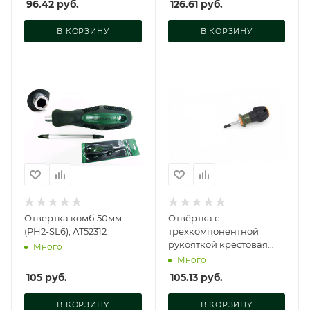
96.42
руб.
126.61
руб.
В КОРЗИНУ
В КОРЗИНУ
Отвертка комб.50мм
Отвёртка c
(PH2-SL6), AT52312
трехкомпонентной
рукояткой крестовая
Много
РН2×38 мм, 722022
Много
105
руб.
105.13
руб.
В КОРЗИНУ
В КОРЗИНУ