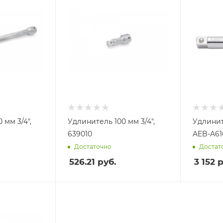
 мм 3/4",
Удлинитель 100 мм 3/4",
Удлинит
639010
AEB-A61
Достаточно
Достат
526.21
руб.
3 152
р