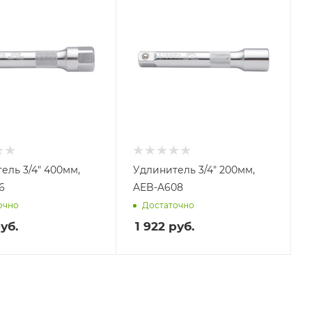
ель 3/4" 400мм,
Удлинитель 3/4" 200мм,
6
AEB-A608
очно
Достаточно
уб.
1 922
руб.