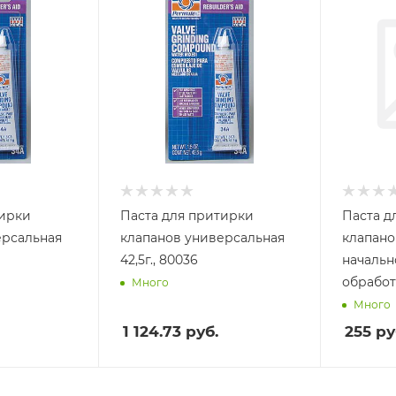
тирки
Паста для притирки
Паста д
ерсальная
клапанов универсальная
клапанов
42,5г., 80036
началь
обработ
Много
Много
1 124.73
руб.
255
ру