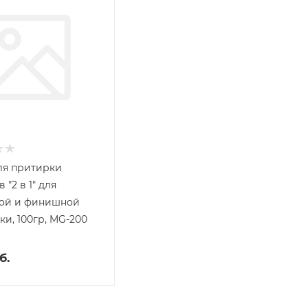
ля притирки
 "2 в 1" для
ной и финишной
ки, 100гр, MG-200
б.