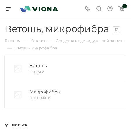
0
Ветошь, микрофибра
12
—
—
Главная
Каталог
Средства индивидуальной защиты
—
Ветошь, микрофибра
Ветошь
1 ТОВАР
Микрофибра
11 ТОВАРОВ
ФИЛЬТР