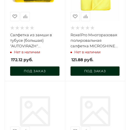
Салфетка из замши в
RoxelPro Многоразовая
тубусе (большая)
полировальная
"AUTOVIRAZH"
салфетка MICROSHINE
66*43*0.2cm, AV-018211
из микрофибры,
Нет в наличии
Нет в наличии
40х40см., жёлтая, 232163
172.12
руб.
121.88
руб.
ПОД ЗАКАЗ
ПОД ЗАКАЗ