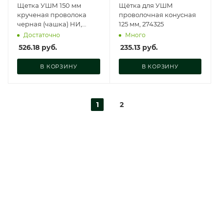
Щетка УШМ 150 мм
Щётка для УШМ
крученая проволока
проволочная конусная
черная (чашка) НИ,
125 мм, 274325
УШМ150
Достаточно
Много
526.18
руб.
235.13
руб.
В КОРЗИНУ
В КОРЗИНУ
1
2