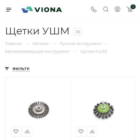
0
Щетки УШМ
36
—
—
—
Главная
Каталог
Ручной инструмент
—
Металлорежущий инструмент
Щетки УШМ
ФИЛЬТР