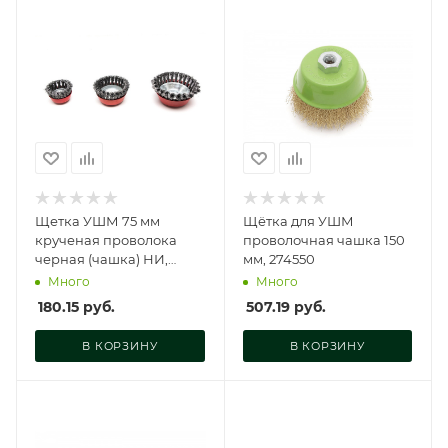
Щетка УШМ 75 мм
Щётка для УШМ
крученая проволока
проволочная чашка 150
черная (чашка) НИ,
мм, 274550
УШМ75
Много
Много
180.15
руб.
507.19
руб.
В КОРЗИНУ
В КОРЗИНУ