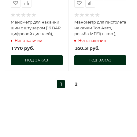
Манометр для накачки
Манометр для пистолета
шин с штуцером (16 BAR,
накачки Топ Авто,
цифровой дисплей),
резьба М11*1( в кор.),
AT34311
14411
Нет в наличии
Нет в наличии
1 770
руб.
350.51
руб.
ПОД ЗАКАЗ
ПОД ЗАКАЗ
1
2