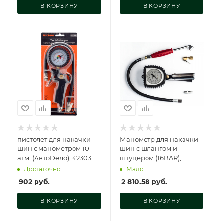
В КОРЗИНУ
В КОРЗИНУ
пистолет для накачки
Манометр для накачки
шин с манометром 10
шин с шлангом и
атм. (АвтоDело), 42303
штуцером (16BAR),
AT34317
Достаточно
Мало
902
руб.
2 810.58
руб.
В КОРЗИНУ
В КОРЗИНУ