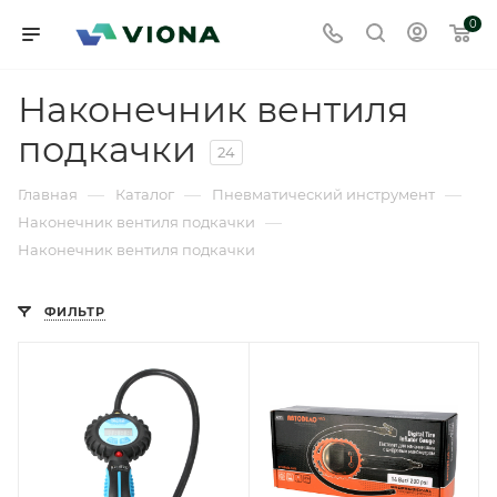
0
Наконечник вентиля
подкачки
24
—
—
—
Главная
Каталог
Пневматический инструмент
—
Наконечник вентиля подкачки
Наконечник вентиля подкачки
ФИЛЬТР