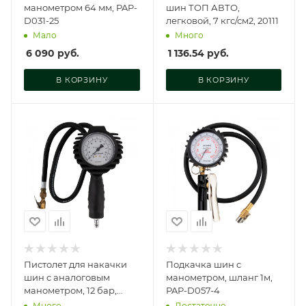
манометром 64 мм, PAP-
шин ТОП АВТО,
D031-25
легковой, 7 кгс/см2, 20111
Мало
Много
6 090
руб.
1 136.54
руб.
В КОРЗИНУ
В КОРЗИНУ
Пистолет для накачки
Подкачка шин с
шин с аналоговым
манометром, шланг 1м,
манометром, 12 бар,
PAP-D057-4
806006-01
Много
Достаточно