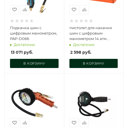
Подкачка шин с
пистолет для накачки
цифровым манометром,
шин с цифровым
PAP-D066
манометром 14 атм.
(АвтоDело PRO), 42325
Достаточно
Достаточно
13 071
руб.
2 598
руб.
В КОРЗИНУ
В КОРЗИНУ