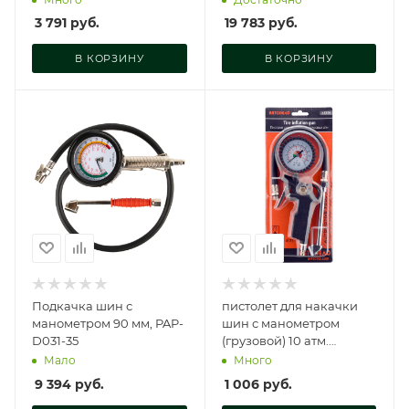
3 791
руб.
19 783
руб.
В КОРЗИНУ
В КОРЗИНУ
Подкачка шин с
пистолет для накачки
манометром 90 мм, PAP-
шин с манометром
D031-35
(грузовой) 10 атм.
(АвтоDело), 42304
Мало
Много
9 394
руб.
1 006
руб.