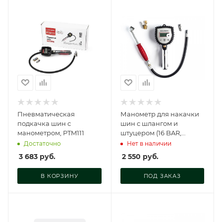
Пневматическая
Манометр для накачки
подкачка шин с
шин с шлангом и
манометром, PTM111
штуцером (16 BAR,
цифровой дисплей),
Достаточно
Нет в наличии
AT34316
3 683
руб.
2 550
руб.
В КОРЗИНУ
ПОД ЗАКАЗ