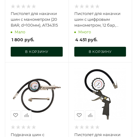
Пистолет для накачки
Пистолет для накачки
шин с манометром (20
шин с цифровым
BAR, d=100мм), AT34315
манометром, 12 бар,
806006-03
Мало
Много
1 800
руб.
4 451
руб.
В КОРЗИНУ
В КОРЗИНУ
Подкачка шин с
Пистолет для накачки