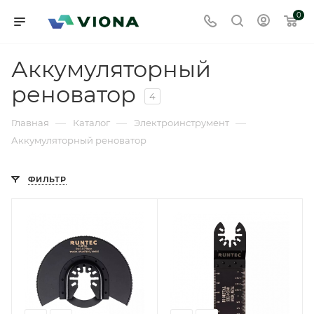
0
Аккумуляторный
реноватор
4
—
—
—
Главная
Каталог
Электроинструмент
Аккумуляторный реноватор
ФИЛЬТР