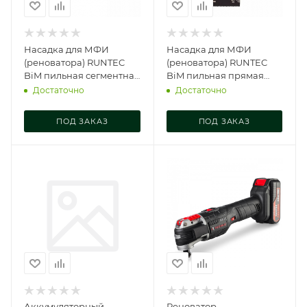
Насадка для МФИ
Насадка для МФИ
(реноватора) RUNTEC
(реноватора) RUNTEC
BiM пильная сегментная
BiM пильная прямая
88 мм по дереву,
34x55 мм по дереву,
Достаточно
Достаточно
пластику и мета, RT-
пластику и ме, RT-
OCB88
OCB34x55
ПОД ЗАКАЗ
ПОД ЗАКАЗ
Аккумуляторный
Реноватор