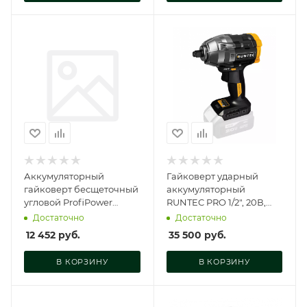
Аккумуляторный
Гайковерт ударный
гайковерт бесщеточный
аккумуляторный
угловой ProfiPower
RUNTEC PRO 1/2", 20В,
CNDTW-18B (Li-ion-2шт,
1100Нм RUNTEC, RT-
Достаточно
Достаточно
2.0Ач, 440Нм, З, E0127
IW1100W
12 452
руб.
35 500
руб.
В КОРЗИНУ
В КОРЗИНУ