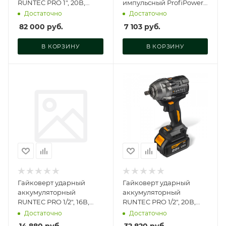
RUNTEC PRO 1", 20В,
импульсный ProfiPower
2*9Ач, 2300Нм RUNTEC,
MKDTW-18B (Li-ion-2шт,
Достаточно
Достаточно
RT-IW2101
4.0Ач, 330Нм, E0081
82 000
руб.
7 103
руб.
В КОРЗИНУ
В КОРЗИНУ
Гайковерт ударный
Гайковерт ударный
аккумуляторный
аккумуляторный
RUNTEC PRO 1/2", 16В,
RUNTEC PRO 1/2", 20В,
2*2Ач, 180Нм RUNTEC,
2*4Ач, 750Нм, RT-IW750
Достаточно
Достаточно
RT-IW180