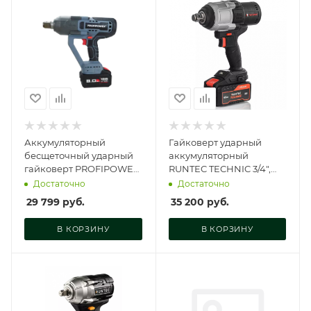
Аккумуляторный
Гайковерт ударный
бесщеточный ударный
аккумуляторный
гайковерт PROFIPOWER
RUNTEC TECHNIC 3/4",
T-2500N (18В,Li-ion-1шт,
20В, 2*6Ач, 1400Нм, RT-
Достаточно
Достаточно
8.0Ач, E0189
IW1400T
29 799
руб.
35 200
руб.
В КОРЗИНУ
В КОРЗИНУ