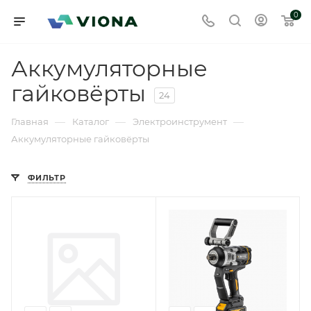
0
Аккумуляторные
гайковёрты
24
—
—
—
Главная
Каталог
Электроинструмент
Аккумуляторные гайковёрты
ФИЛЬТР