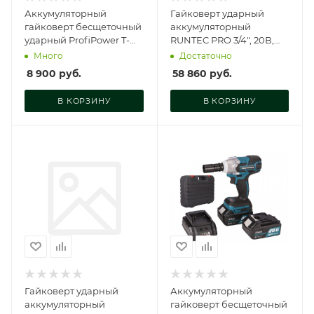
Аккумуляторный
Гайковерт ударный
гайковерт бесщеточный
аккумуляторный
ударный ProfiPower T-
RUNTEC PRO 3/4", 20В,
900N (Li-ion-1шт, 4.0Ач,
2*6Ач, 1600Нм, RT-
Много
Достаточно
900Нм, удар, E0186
IW1600
8 900
руб.
58 860
руб.
В КОРЗИНУ
В КОРЗИНУ
Гайковерт ударный
Аккумуляторный
аккумуляторный
гайковерт бесщеточный