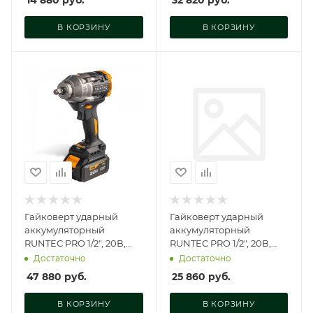
14 880
руб.
32 820
руб.
В КОРЗИНУ
В КОРЗИНУ
Гайковерт ударный
Гайковерт ударный
аккумуляторный
аккумуляторный
RUNTEC PRO 1/2", 20В,
RUNTEC PRO 1/2", 20В,
2*4Ач, 1100Нм, RT-IW1100
2*4Ач, 500Нм, RT-IW500
Достаточно
Достаточно
47 880
руб.
25 860
руб.
В КОРЗИНУ
В КОРЗИНУ