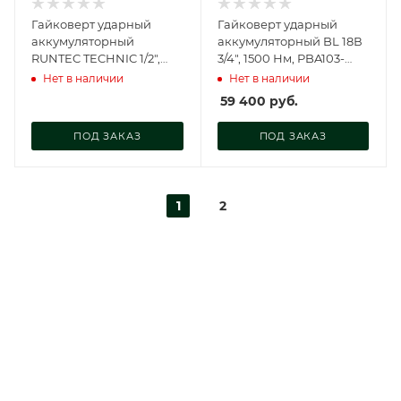
Гайковерт ударный
Гайковерт ударный
аккумуляторный
аккумуляторный BL 18В
RUNTEC TECHNIC 1/2",
3/4", 1500 Нм, PBA103-
20В, 2*4Ач, 800Нм, RT-
1500
Нет в наличии
Нет в наличии
IW800T
59 400
руб.
ПОД ЗАКАЗ
ПОД ЗАКАЗ
1
2