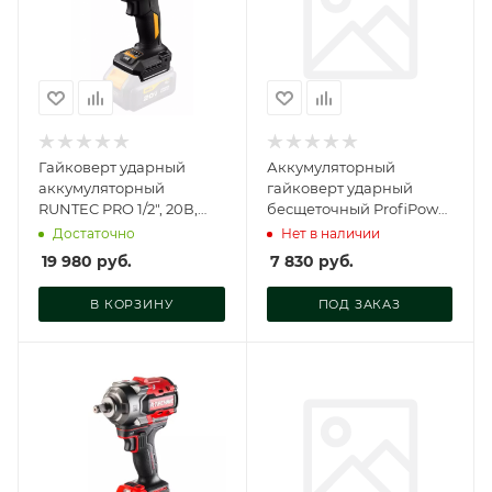
Гайковерт ударный
Аккумуляторный
аккумуляторный
гайковерт ударный
RUNTEC PRO 1/2", 20В,
бесщеточный ProfiPower
750Нм RUNTEC, RT-
DWDTW-18V (Li-ion-1шт,
Достаточно
Нет в наличии
IW750W
4.0Ач, 600Нм, E0105
19 980
руб.
7 830
руб.
В КОРЗИНУ
ПОД ЗАКАЗ