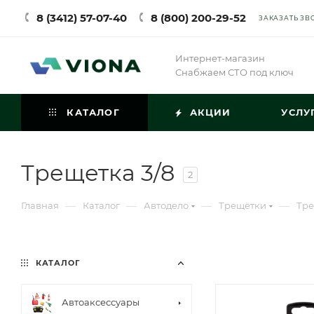
8 (3412) 57-07-40
8 (800) 200-29-52
ЗАКАЗАТЬ ЗВ
Интернет-магазин
Снабжаем СТО под ключ
КАТАЛОГ
АКЦИИ
УСЛУ
Трещетка 3/8
2
—
—
—
—
Главная
Каталог
Автодело
Трещётки
Тре
КАТАЛОГ
Автоаксессуары