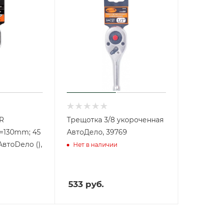
R
Трещотка 3/8 укороченная
L=130mm; 45
АвтоДело, 39769
АвтоDело (),
Нет в наличии
533
руб.