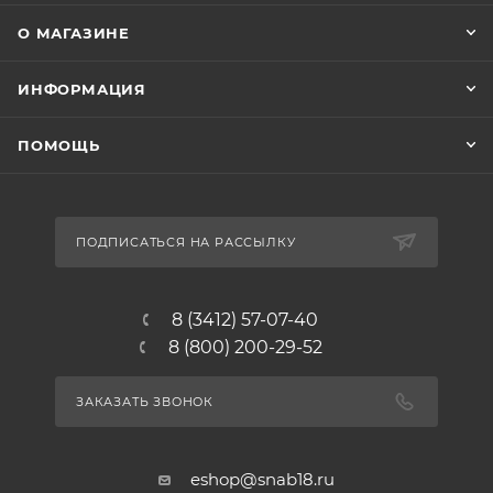
О МАГАЗИНЕ
ИНФОРМАЦИЯ
ПОМОЩЬ
ПОДПИСАТЬСЯ НА РАССЫЛКУ
8 (3412) 57-07-40
8 (800) 200-29-52
ЗАКАЗАТЬ ЗВОНОК
eshop@snab18.ru