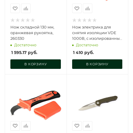
Нож складной 130 мм,
Нож электрика для
оранжевая рукоятка,
снятия изоляции VDE
260330
1000В, с изолированным
лезвием, AKD-V005
Достаточно
Достаточно
1 595.17
руб.
1 410
руб.
В КОРЗИНУ
В КОРЗИНУ