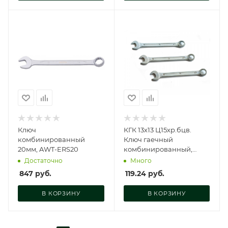
Ключ
КГК 13х13 Ц15хр.бцв.
комбинированный
Ключ гаечный
20мм, AWT-ERS20
комбинированный,
51542210
Достаточно
Много
847
руб.
119.24
руб.
В КОРЗИНУ
В КОРЗИНУ