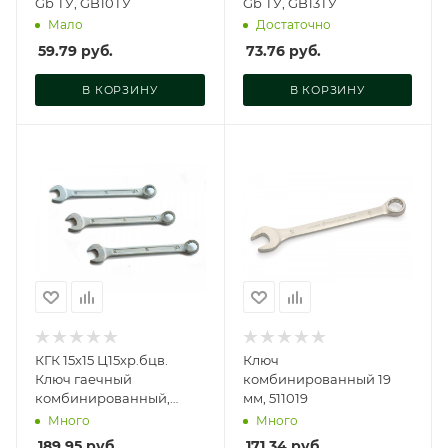
Gb ТУ, GB10ТУ
Gb ТУ, GB13ТУ
Мало
Достаточно
59.79
руб.
73.76
руб.
В КОРЗИНУ
В КОРЗИНУ
КГК 15х15 Ц15хр.бцв.
Ключ
Ключ гаечный
комбинированный 19
комбинированный,
мм, 511019
51544210
Много
Много
189.95
руб.
171.34
руб.