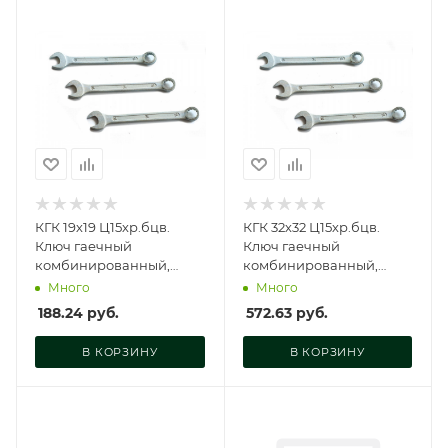
КГК 19х19 Ц15хр.бцв.
КГК 32х32 Ц15хр.бцв.
Ключ гаечный
Ключ гаечный
комбинированный,
комбинированный,
51547210
51552210
Много
Много
188.24
руб.
572.63
руб.
В КОРЗИНУ
В КОРЗИНУ