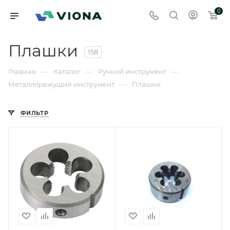
0
Плашки
158
—
—
—
Главная
Каталог
Ручной инструмент
—
Металлорежущий инструмент
Плашки
ФИЛЬТР