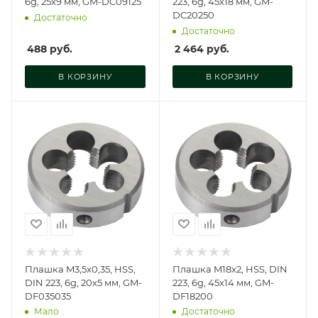
6g, 25x9 мм, GM-DC09125
223, 6g, 45x18 мм, GM-
DC20250
Достаточно
Достаточно
488
руб.
2 464
руб.
В КОРЗИНУ
В КОРЗИНУ
Плашка M3,5x0,35, HSS,
Плашка M18x2, HSS, DIN
DIN 223, 6g, 20х5 мм, GM-
223, 6g, 45х14 мм, GM-
DF035035
DF18200
Мало
Достаточно