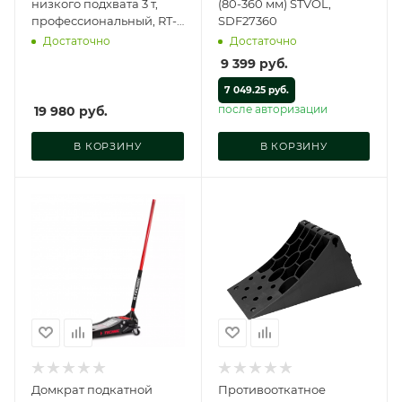
низкого подхвата 3 т,
(80-360 мм) STVOL,
профессиональный, RT-
SDF27360
LJ3
Достаточно
Достаточно
9 399
руб.
7 049.25 руб.
после авторизации
19 980
руб.
В КОРЗИНУ
В КОРЗИНУ
Домкрат подкатной
Противооткатное