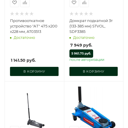
Противооткатное
Домкрат подкатной 3т
устройство "АТ" 475 х200
(133-385 мм) STVOL,
х228 мм, AT03513
SDF3385
Достаточно
Достаточно
7 949
руб.
5 961.75 руб.
после авторизации
1 141.50
руб.
В КОРЗИНУ
В КОРЗИНУ