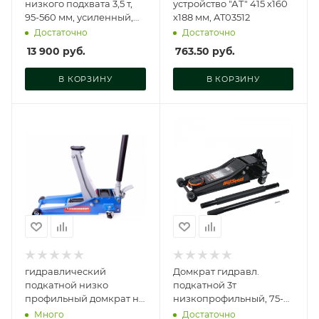
низкого подхвата 3,5 т,
устройство "АТ" 415 х160
95-560 мм, усиленный,
х188 мм, AT03512
TECHNIC, RT-PJL35T
Достаточно
Достаточно
13 900
руб.
763.50
руб.
В КОРЗИНУ
В КОРЗИНУ
гидравлический
Домкрат гидравл.
подкатной низко
подкатной 3т
профильный домкрат на
низкопрофильный, 75-
3 тонны, HM5601
505мм, 2 штока, быстрый
Много
Достаточно