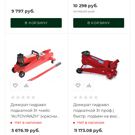
подъем "AV Steel, AV-
10 298
руб.
951103
9 797
руб.
12 146.29
руб.
В КОРЗИНУ
В КОРЗИНУ
Домкрат гидравл.
Домкрат гидравл.
подкатной 3т +кейс
подкатной 3т проф.(
"AUTOVIRAZH" (красный)
быстр. подъем на выс.
(подъем 390 мм, AV-
495 мм) "AUTOVIRAZH"
Нет в наличии
Нет в наличии
076013
(красный), AV-075203
5 676.19
руб.
11 173.08
руб.