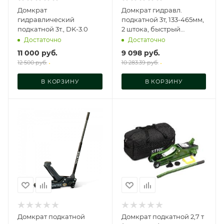
Домкрат
Домкрат гидравл.
гидравлический
подкатной 3т, 133-465мм,
подкатной 3т., DK-3.0
2 штока, быстрый
подъем "AV Steel", AV-
Достаточно
Достаточно
951003
11 000
руб.
9 098
руб.
12 500
руб.
10 283.39
руб.
В КОРЗИНУ
В КОРЗИНУ
Домкрат подкатной
Домкрат подкатной 2,7 т