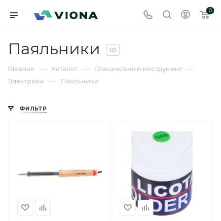
0
Паяльники
10
—
—
—
Главная
Каталог
Специальный инструмент
—
Электрика
Паяльники
ФИЛЬТР