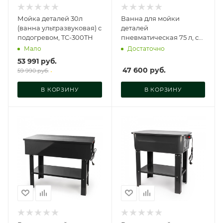
Мойка деталей 30л
Ванна для мойки
(ванна ультразвуковая) с
деталей
подогревом, TC-300TH
пневматическая 75 л, с
бочкой, RT-PDCT
Мало
Достаточно
53 991
руб.
47 600
руб.
59 990
руб.
В КОРЗИНУ
В КОРЗИНУ