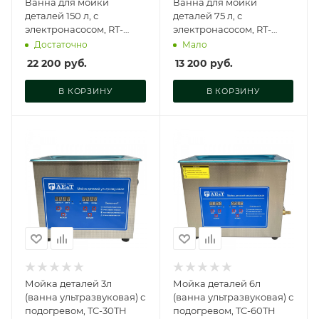
Ванна для мойки
Ванна для мойки
деталей 150 л, с
деталей 75 л, с
электронасосом, RT-
электронасосом, RT-
PW40G
PW20G
Достаточно
Мало
22 200
руб.
13 200
руб.
В КОРЗИНУ
В КОРЗИНУ
Мойка деталей 3л
Мойка деталей 6л
(ванна ультразвуковая) с
(ванна ультразвуковая) с
подогревом, TC-30TH
подогревом, TC-60TH