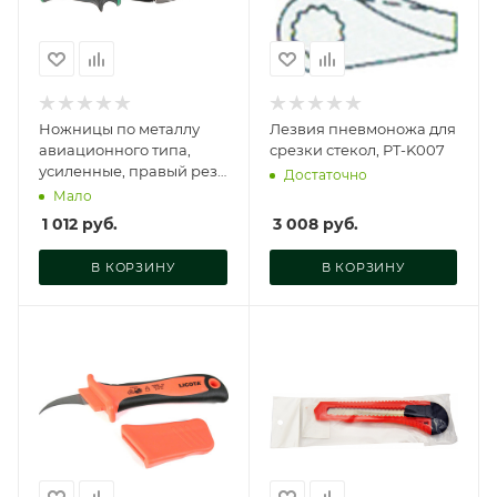
Ножницы по металлу
Лезвия пневмоножа для
авиационного типа,
срезки стекол, PT-K007
усиленные, правый рез
Достаточно
250 мм (Выведены из
Мало
ассортиме, 732033-250
1 012
руб.
3 008
руб.
В КОРЗИНУ
В КОРЗИНУ