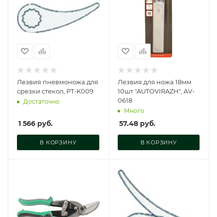
Лезвия пневмоножа для
Лезвия для ножа 18мм
срезки стекол, PT-K009
10шт "AUTOVIRAZH", AV-
0618
Достаточно
Много
1 566
руб.
57.48
руб.
В КОРЗИНУ
В КОРЗИНУ