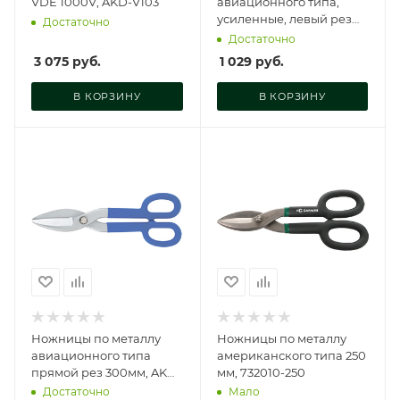
VDE 1000V, AKD-V103
авиационного типа,
усиленные, левый рез
Достаточно
250 мм, 732030-250
Достаточно
3 075
руб.
1 029
руб.
В КОРЗИНУ
В КОРЗИНУ
Ножницы по металлу
Ножницы по металлу
авиационного типа
американского типа 250
прямой рез 300мм, AKD-
мм, 732010-250
30005
Достаточно
Мало