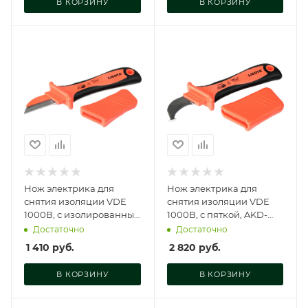
В КОРЗИНУ
В КОРЗИНУ
Нож электрика для
Нож электрика для
снятия изоляции VDE
снятия изоляции VDE
1000В, с изолированным
1000В, с пяткой, AKD-
лезвием, AKD-V005
V007
Достаточно
Достаточно
1 410
руб.
2 820
руб.
В КОРЗИНУ
В КОРЗИНУ