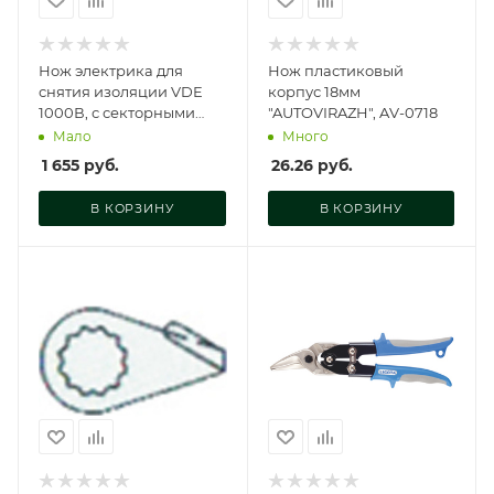
Нож электрика для
Нож пластиковый
снятия изоляции VDE
корпус 18мм
1000В, с секторными
"AUTOVIRAZH", AV-0718
жилами, AKD-V003
Мало
Много
1 655
руб.
26.26
руб.
В КОРЗИНУ
В КОРЗИНУ