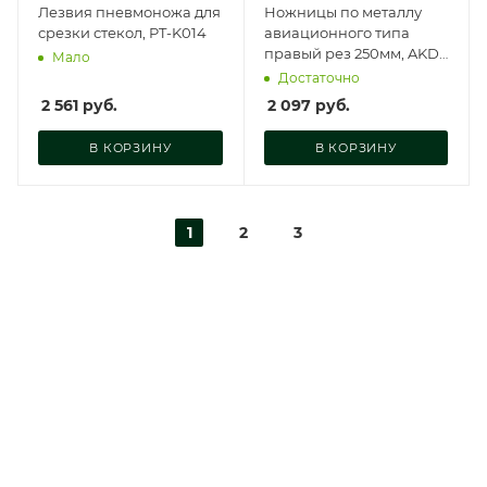
Лезвия пневмоножа для
Ножницы по металлу
срезки стекол, PT-K014
авиационного типа
правый рез 250мм, AKD-
Мало
30001
Достаточно
2 561
руб.
2 097
руб.
В КОРЗИНУ
В КОРЗИНУ
1
2
3