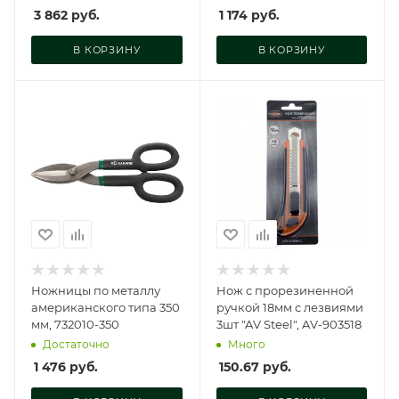
3 862
руб.
1 174
руб.
В КОРЗИНУ
В КОРЗИНУ
Ножницы по металлу
Нож с прорезиненной
американского типа 350
ручкой 18мм с лезвиями
мм, 732010-350
3шт "AV Steel", AV-903518
Достаточно
Много
1 476
руб.
150.67
руб.