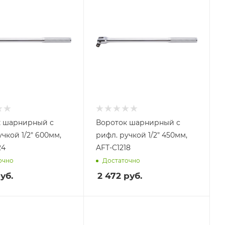
к шарнирный с
Вороток шарнирный с
чкой 1/2" 600мм,
рифл. ручкой 1/2" 450мм,
24
AFT-C1218
очно
Достаточно
уб.
2 472
руб.