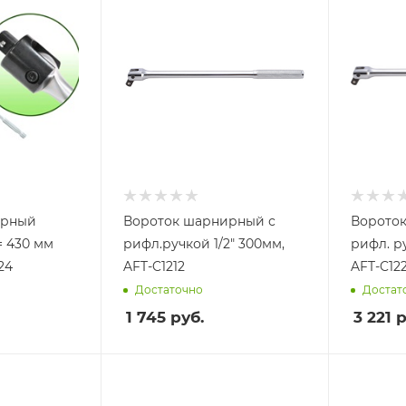
ирный
Вороток шарнирный с
Ворото
рифл.ручкой 1/2" 300мм,
рифл. ру
24
AFT-C1212
AFT-C12
Достаточно
Достат
1 745
руб.
3 221
р