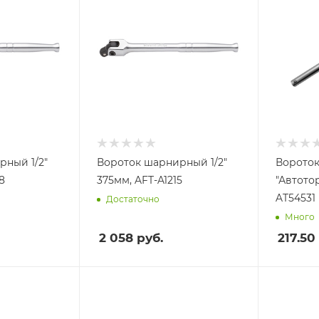
рный 1/2"
Вороток шарнирный 1/2"
Вороток
8
375мм, AFT-A1215
"Автотор
AT54531
Достаточно
Много
2 058
руб.
217.50