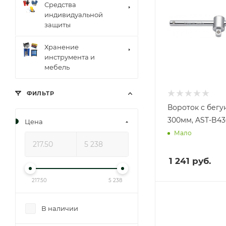
Средства
индивидуальной
защиты
Хранение
инструмента и
мебель
ФИЛЬТР
Вороток с бегун
300мм, AST-B4
Цена
Мало
1 241
руб.
217.50
5 238
В наличии