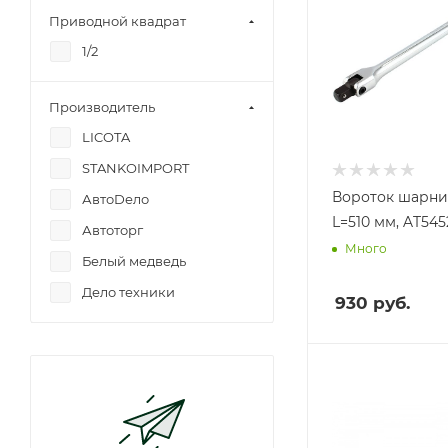
Приводной квадрат
1/2
Производитель
LICOTA
STANKOIMPORT
Вороток шарнир
АвтоDело
L=510 мм, AT545
Автоторг
Много
Белый медведь
Дело техники
930
руб.