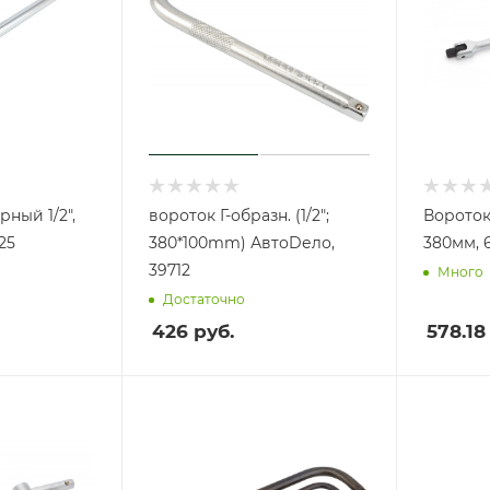
ный 1/2",
вороток Г-образн. (1/2";
Вороток
25
380*100mm) АвтоDело,
380мм, 
39712
Много
Достаточно
426
руб.
578.18