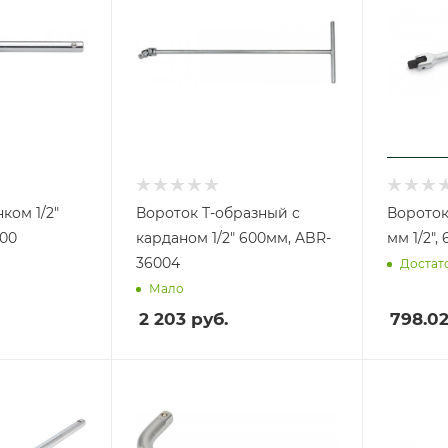
ком 1/2"
Вороток Т-образный с
Ворото
300
карданом 1/2" 600мм, ABR-
мм 1/2",
36004
Достат
Мало
2 203
руб.
798.0