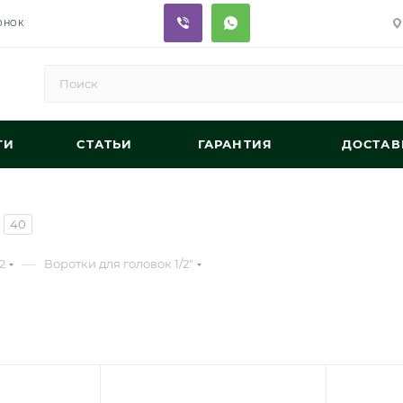
ОНОК
ГИ
СТАТЬИ
ГАРАНТИЯ
ДОСТАВ
40
—
2
Воротки для головок 1/2"