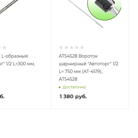
 L-образный
AT54528 Вороток
г" 1/2 L=300 мм,
шарнирный "Автоторг" 1/2
L= 750 мм (АТ-4519),
АТ54528
Достаточно
б.
1 380
руб.