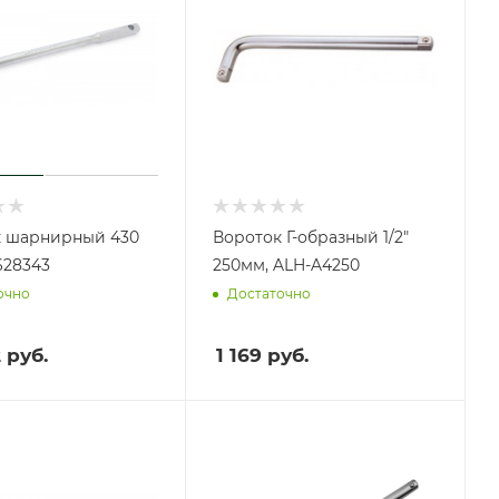
к шарнирный 430
Вороток Г-образный 1/2"
 628343
250мм, ALH-A4250
очно
Достаточно
2
руб.
1 169
руб.