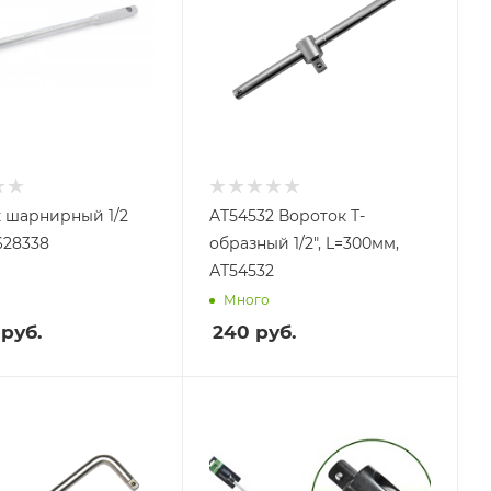
 шарнирный 1/2
AT54532 Вороток Т-
628338
образный 1/2", L=300мм,
АТ54532
Много
руб.
240
руб.