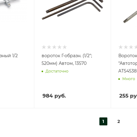
зный 1/2
вороток Г-образн. (1/2";
Вороток
520мм) Автом, 13570
"Автотор
AT54538
Достаточно
Много
984
руб.
255
ру
1
2