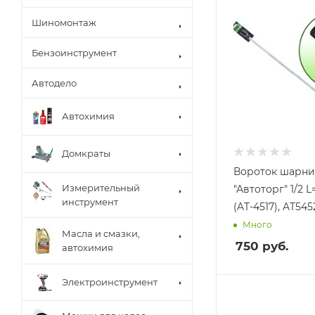
Шиномонтаж
Бензоинструмент
Автодело
Автохимия
Домкраты
Вороток шарн
Измерительный
"Автоторг" 1/2 L= 430 мм
инструмент
(AT-4517), AT545
Много
Масла и смазки,
750
руб.
автохимия
Электроинструмент