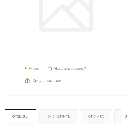
Мало
Нашли дешевле?
Хочу в подарок
ОТЗЫВЫ
КАК КУПИТЬ
ОПЛАТА
ДОС