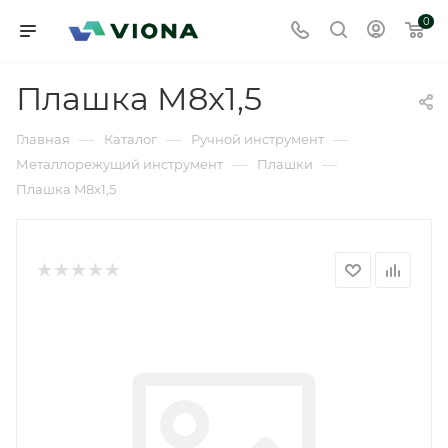
0
Плашка M8x1,5
—
—
—
Главная
Каталог
Ручной инструмент
—
—
Металлорежущий инструмент
Плашки
Плашка M8x1,5