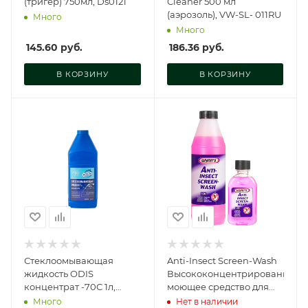
(тригер) 750мл, Ds0121
Cleaner 500 мл
(аэрозоль), VW-SL- 011RU
Много
Много
145.60
руб.
186.36
руб.
В КОРЗИНУ
В КОРЗИНУ
Стеклоомывающая
Anti-Insect Screen-Wash
жидкость ODIS
Высококонцентрированное
концентрат -70С 1л,
моющее средство для
Ds0170
системы омывателя,
Много
Нет в наличии