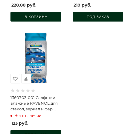
W45201
228.80
руб.
210
руб.
В КОРЗИНУ
ПОД ЗАКАЗ
1360703-001 Салфетки
влажные RAVENOL для
стекол, зеркал и фар,
1360703-001-02-000
Нет в наличии
123
руб.