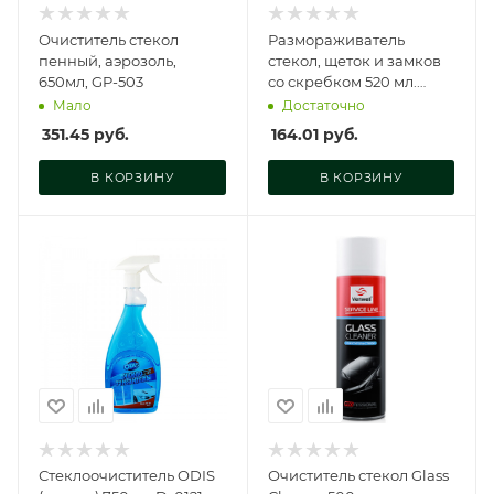
Очиститель стекол
Размораживатель
пенный, аэрозоль,
стекол, щеток и замков
650мл, GP-503
cо скребком 520 мл.
аэрозоль, MG-906
Мало
Достаточно
351.45
руб.
164.01
руб.
В КОРЗИНУ
В КОРЗИНУ
Стеклоочиститель ODIS
Очиститель стекол Glass