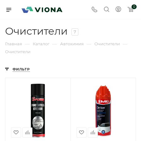
0
Очистители
7
—
—
—
—
Главная
Каталог
Автохимия
Очистители
Очистители
ФИЛЬТР