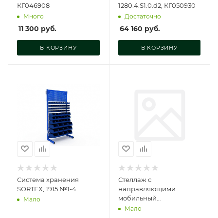
КГ046908
1280.4.S1.0.d2, КГ050930
Много
Достаточно
11 300
руб.
64 160
руб.
В КОРЗИНУ
В КОРЗИНУ
Система хранения
Стеллаж с
SORTEX, 1915 №1-4
направляющими
мобильный
Мало
односторонний V3-20
Мало
ячеек (125И), г/п 350кг