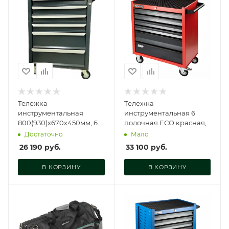
Тележка
Тележка
инструментальная
инструментальная 6
800(930)х670х450мм, 6
полочная ECO красная,
ящиков (2-Н=179мм, 4-
RTEC-6R
Достаточно
Мало
Н=87,5мм), VA-T-6
26 190
руб.
33 100
руб.
В КОРЗИНУ
В КОРЗИНУ