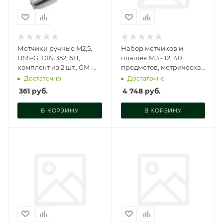
Метчики ручные M2,5,
Набор метчиков и
HSS-G, DIN 352, 6H,
плашек М3 - 12, 40
комплект из 2 шт., GM-
предметов, метрическая
TC025045
резьба, T030001
Достаточно
Достаточно
361
руб.
4 748
руб.
В КОРЗИНУ
В КОРЗИНУ