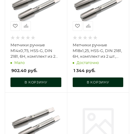
Метчики ручные
Метчики ручные
M14х0,75, HSS-G, DIN
M18х1,25, HSS-G, DIN 2181,
2181, 6H, комплект из 2
6H, комплект из 2 шт.,
шт., GM-TF14075
GM-TF18125
Мало
Достаточно
902.40
руб.
1 344
руб.
В КОРЗИНУ
В КОРЗИНУ