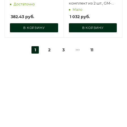
комплект из 2 шт., GM-
Достаточно
TC09125
Мало
382.43
руб.
1 032
руб.
В КОРЗИНУ
В КОРЗИНУ
1
2
3
11