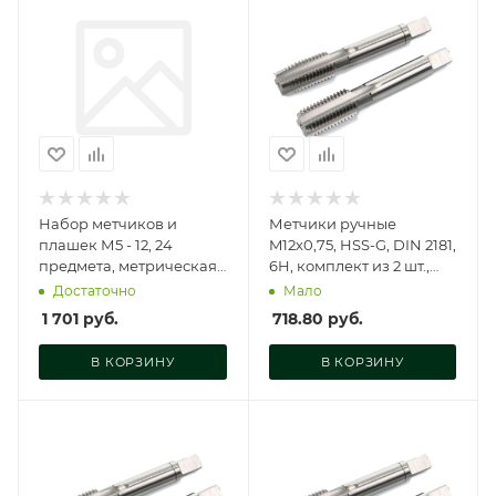
Набор метчиков и
Метчики ручные
плашек М5 - 12, 24
M12х0,75, HSS-G, DIN 2181,
предмета, метрическая
6H, комплект из 2 шт.,
резьба, T030003
GM-TF12075
Достаточно
Мало
1 701
руб.
718.80
руб.
В КОРЗИНУ
В КОРЗИНУ