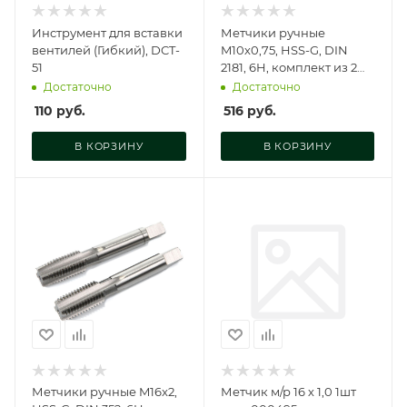
Инструмент для вставки
Метчики ручные
вентилей (Гибкий), DCT-
M10х0,75, HSS-G, DIN
51
2181, 6H, комплект из 2
шт., GM-TF10075
Достаточно
Достаточно
110
руб.
516
руб.
В КОРЗИНУ
В КОРЗИНУ
Метчики ручные M16x2,
Метчик м/р 16 х 1,0 1шт