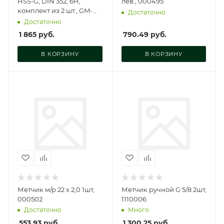
HSS-G, DIN 352, 6H,
лев., 000495
комплект из 2 шт., GM-
Достаточно
TC16200
Достаточно
1 865
руб.
790.49
руб.
В КОРЗИНУ
В КОРЗИНУ
Метчик м/р 22 х 2,0 1шт,
Метчик ручной G 5/8 2шт,
000502
1110006
Достаточно
Много
553.93
руб.
1 300.25
руб.