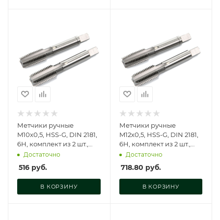
Метчики ручные
Метчики ручные
M10х0,5, HSS-G, DIN 2181,
M12х0,5, HSS-G, DIN 2181,
6H, комплект из 2 шт.,
6H, комплект из 2 шт.,
GM-TF10050
GM-TF12050
Достаточно
Достаточно
516
руб.
718.80
руб.
В КОРЗИНУ
В КОРЗИНУ