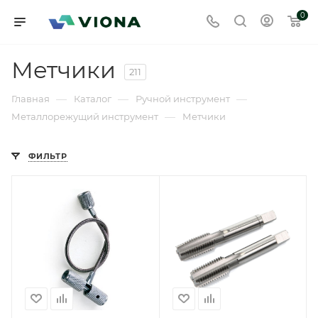
0
Метчики
211
—
—
—
Главная
Каталог
Ручной инструмент
—
Металлорежущий инструмент
Метчики
ФИЛЬТР