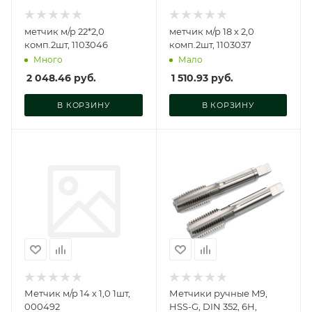
метчик м/р 22*2,0
метчик м/р 18 х 2,0
комп.2шт, 1103046
комп.2шт, 1103037
Много
Мало
2 048.46
руб.
1 510.93
руб.
В КОРЗИНУ
В КОРЗИНУ
Метчик м/р 14 х 1,0 1шт,
Метчики ручные M9,
000492
HSS-G, DIN 352, 6H,