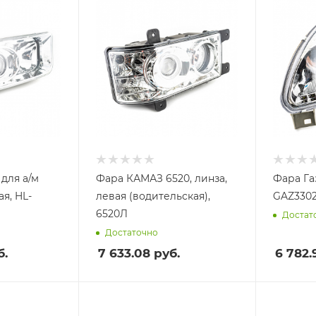
для а/м
Фара КАМАЗ 6520, линза,
Фара Газ
я, HL-
левая (водительская),
GAZ3302
6520Л
Достат
Достаточно
б.
7 633.08
руб.
6 782.