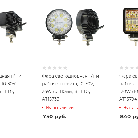
ная п/т и
Фара светодиодная п/т и
Фара св
 10-30V,
рабочего света, 10-30V,
рабочего
6 LED),
24W (d=110мм, 8 LED),
120W (10
AT15733
AT15794
Нет в наличии
Нет в 
750
руб.
840
ру