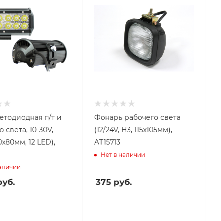
етодиодная п/т и
Фонарь рабочего света
 света, 10-30V,
(12/24V, H3, 115х105мм),
х80мм, 12 LED),
AT15713
Нет в наличии
наличии
уб.
375
руб.