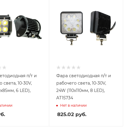
етодиодная п/т и
Фара светодиодная п/т и
 света, 10-30V,
рабочего света, 10-30V,
х85мм, 6 LED),
24W (110х110мм, 8 LED),
AT15734
наличии
Нет в наличии
б.
825.02
руб.