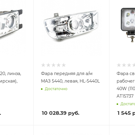
0, линза,
Фара передняя для а/м
Фара св
ирская),
МАЗ 5440, левая, HL-5440L
рабочего
40W (110
Достаточно
AT15737
Достат
.
10 028.39
руб.
1 545
р