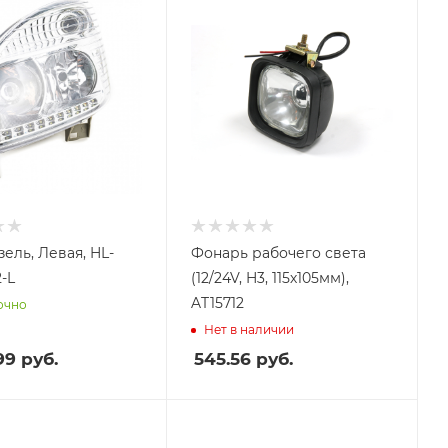
ель, Левая, HL-
Фонарь рабочего света
-L
(12/24V, H3, 115х105мм),
AT15712
очно
Нет в наличии
99
руб.
545.56
руб.