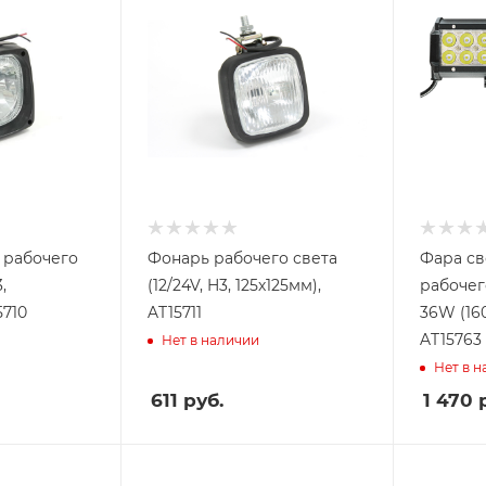
 рабочего
Фонарь рабочего света
Фара св
,
(12/24V, H3, 125х125мм),
рабочего
5710
AT15711
36W (160
AT15763
Нет в наличии
Нет в 
611
руб.
1 470
р