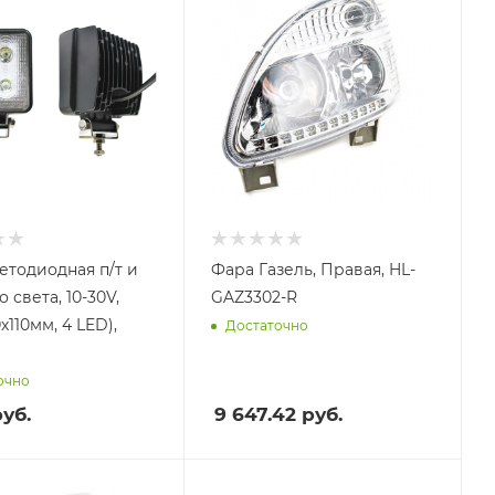
етодиодная п/т и
Фара Газель, Правая, HL-
 света, 10-30V,
GAZ3302-R
х110мм, 4 LED),
Достаточно
очно
уб.
9 647.42
руб.