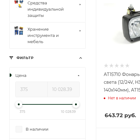
Средства
индивидуальной
защиты
Хранение
инструмента и
мебель
ФИЛЬТР
AT15710 Фонарь
Цена
света (12/24V, H3
140х140мм), АТ1
Нет в наличии
375
10 028.39
643.72
руб.
В наличии