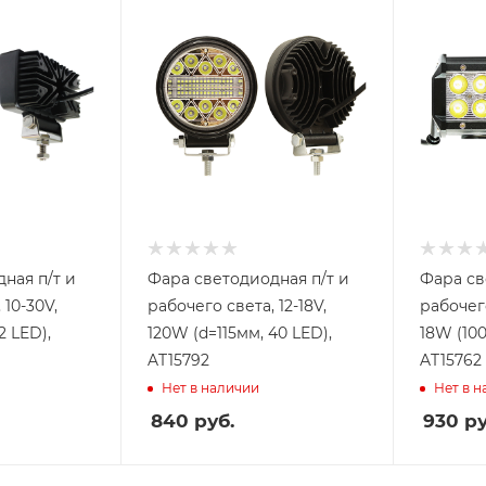
ная п/т и
Фара светодиодная п/т и
Фара св
 10-30V,
рабочего света, 12-18V,
рабочего
2 LED),
120W (d=115мм, 40 LED),
18W (100
AT15792
AT15762
Нет в наличии
Нет в 
840
руб.
930
ру