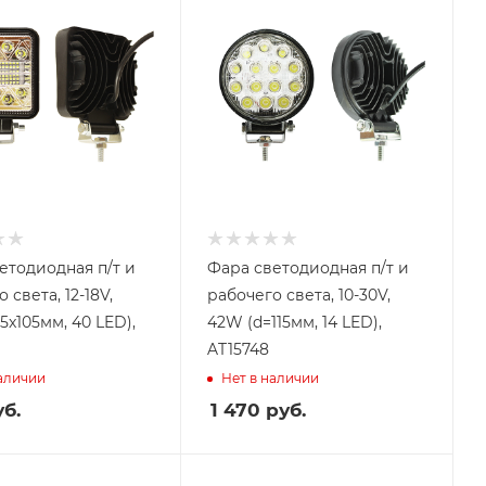
етодиодная п/т и
Фара светодиодная п/т и
 света, 12-18V,
рабочего света, 10-30V,
5x105мм, 40 LED),
42W (d=115мм, 14 LED),
AT15748
наличии
Нет в наличии
б.
1 470
руб.