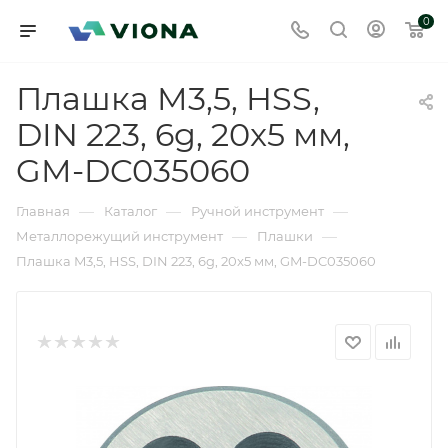
0
Плашка M3,5, HSS,
DIN 223, 6g, 20x5 мм,
GM-DC035060
—
—
—
Главная
Каталог
Ручной инструмент
—
—
Металлорежущий инструмент
Плашки
Плашка M3,5, HSS, DIN 223, 6g, 20x5 мм, GM-DC035060