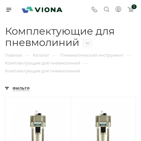
0
Комплектующие для
пневмолиний
10
—
—
—
Главная
Каталог
Пневматический инструмент
—
Комплектующие для пневмолиний
Комплектующие для пневмолиний
ФИЛЬТР