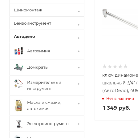
Шиномонтаж
Бензоинструмент
Автодело
Автохимия
Домкраты
ключ динамоме
Измерительный
шкальный 3/4" 
инструмент
(АвтоDело), 40
Нет в наличии
Масла и смазки,
1 349
руб.
автохимия
Электроинструмент