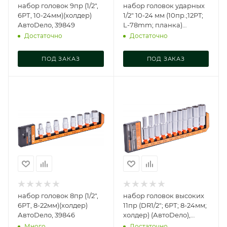
набор головок 9пр (1/2",
набор головок ударных
6РТ, 10-24мм)(холдер)
1/2" 10-24 мм (10пр.;12PT;
АвтоDело, 39849
L-78mm; планка)
АвтоDело (), 39812
Достаточно
Достаточно
ПОД ЗАКАЗ
ПОД ЗАКАЗ
набор головок 8пр (1/2",
набор головок высоких
6РТ, 8-22мм)(холдер)
11пр (DR1/2"; 6РТ; 8-24мм;
АвтоDело, 39846
холдер) (АвтоDело),
39853
Много
Достаточно