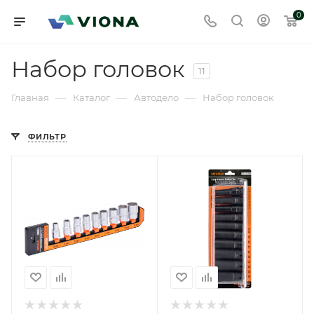
0
Набор головок
11
—
—
—
Главная
Каталог
Автодело
Набор головок
ФИЛЬТР