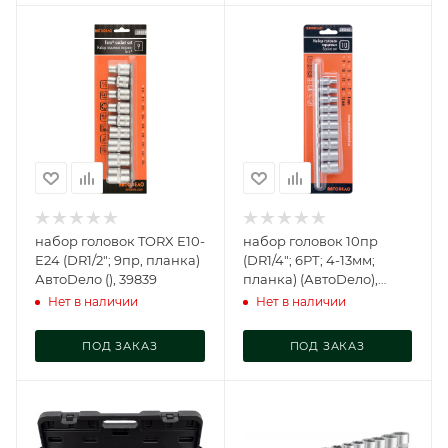
набор головок TORX E10-
набор головок 10пр
E24 (DR1/2"; 9пр, планка)
(DR1/4"; 6РТ; 4-13мм;
АвтоDело (), 39839
планка) (АвтоDело),
39845
Нет в наличии
Нет в наличии
ПОД ЗАКАЗ
ПОД ЗАКАЗ