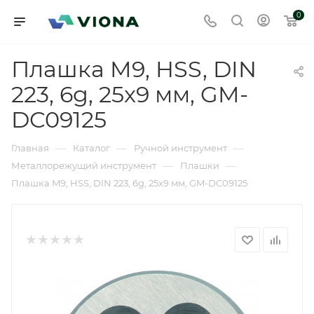
0
Плашка M9, HSS, DIN
223, 6g, 25x9 мм, GM-
DC09125
—
—
—
Главная
Каталог
Ручной инструмент
—
—
Металлорежущий инструмент
Плашки
Плашка M9, HSS, DIN 223, 6g, 25x9 мм, GM-DC09125