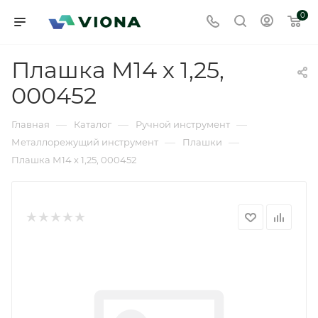
0
Плашка М14 х 1,25,
000452
—
—
—
Главная
Каталог
Ручной инструмент
—
—
Металлорежущий инструмент
Плашки
Плашка М14 х 1,25, 000452