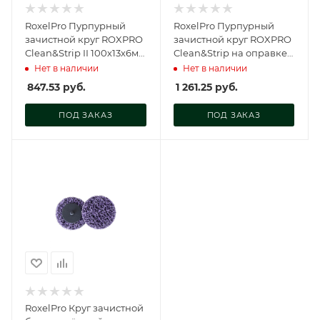
RoxelPro Пурпурный
RoxelPro Пурпурный
зачистной круг ROXPRO
зачистной круг ROXPRO
Clean&Strip II 100х13х6мм
Clean&Strip на оправке
на шпинделе, 123582
125x22мм, 123344
Нет в наличии
Нет в наличии
847.53
руб.
1 261.25
руб.
ПОД ЗАКАЗ
ПОД ЗАКАЗ
RoxelPro Круг зачистной