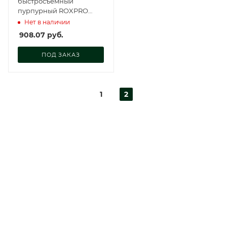
быстросъёмный
пурпурный ROXPRO
Clean&Strip II ( 100х13
Нет в наличии
мм), 123562
908.07
руб.
ПОД ЗАКАЗ
1
2