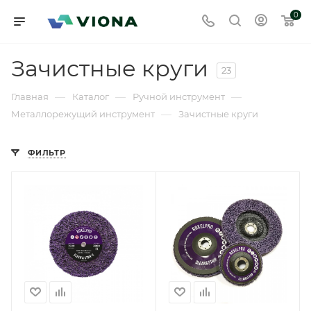
0
Зачистные круги
23
—
—
—
Главная
Каталог
Ручной инструмент
—
Металлорежущий инструмент
Зачистные круги
ФИЛЬТР