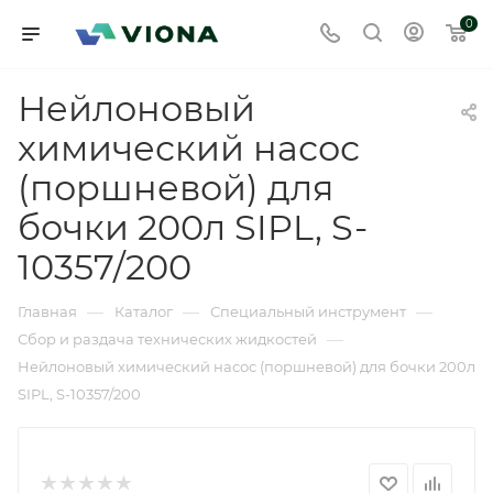
0
Нейлоновый
химический насос
(поршневой) для
бочки 200л SIPL, S-
10357/200
—
—
—
Главная
Каталог
Специальный инструмент
—
Сбор и раздача технических жидкостей
Нейлоновый химический насос (поршневой) для бочки 200л
SIPL, S-10357/200