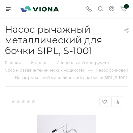
0
Насос рычажный
металлический для
бочки SIPL, S-1001
—
—
—
Главная
Каталог
Специальный инструмент
—
Сбор и раздача технических жидкостей
Насос бочковой
—
Насос рычажный металлический для бочки SIPL, S-1001