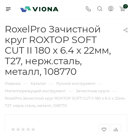
0
RoxelPro Зачистной
круг ROXTOP SOFT
CUT II 180 x 6.4 x 22мм,
Т27, нерж.сталь,
металл, 108770
—
—
—
Главная
Каталог
Ручной инструмент
—
—
Металлорежущий инструмент
Зачистные круги
RoxelPro Зачистной круг ROXTOP SOFT CUT II 180 x 6.4 x 22мм,
Т27, нерж.сталь, металл, 108770