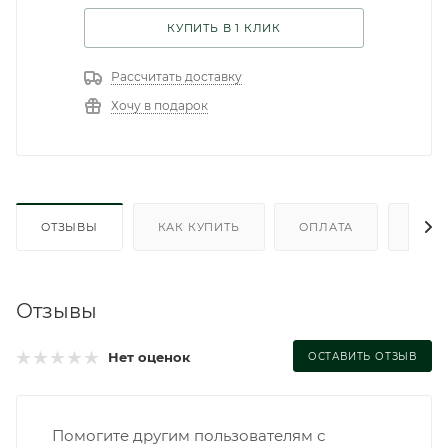
КУПИТЬ В 1 КЛИК
Рассчитать доставку
Хочу в подарок
ОТЗЫВЫ
КАК КУПИТЬ
ОПЛАТА
ДОС
Отзывы
Нет оценок
ОСТАВИТЬ ОТЗЫВ
Помогите другим пользователям с