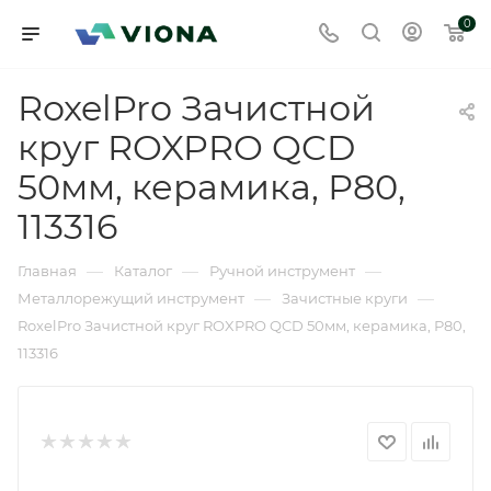
0
RoxelPro Зачистной
круг ROXPRO QCD
50мм, керамика, Р80,
113316
—
—
—
Главная
Каталог
Ручной инструмент
—
—
Металлорежущий инструмент
Зачистные круги
RoxelPro Зачистной круг ROXPRO QCD 50мм, керамика, Р80,
113316