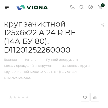
0
круг зачистной
125х6х22 A 24 R BF
(14А БУ 80),
D11201252260000
—
—
—
Главная
Каталог
Ручной инструмент
—
—
Металлорежущий инструмент
Зачистные круги
круг зачистной 125х6х22 A 24 R BF (14А БУ 80),
D11201252260000