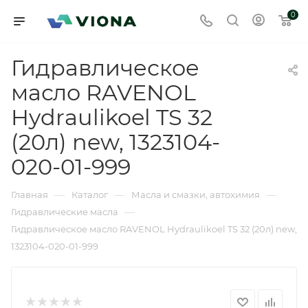
0
Гидравлическое
масло RAVENOL
Hydraulikoel TS 32
(20л) new, 1323104-
020-01-999
—
—
—
Главная
Каталог
Масла и смазки, автохимия
—
Гидравлические масла
Гидравлическое масло RAVENOL Hydraulikoel TS 32 (20л) new,
1323104-020-01-999